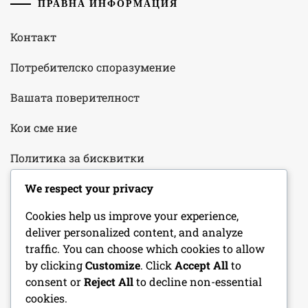
ПРАВНА ИНФОРМАЦИЯ
Контакт
Потребителско споразумение
Вашата поверителност
Кои сме ние
Политика за бисквитки
We respect your privacy
КАТЕГОРИИ
Cookies help us improve your experience,
deliver personalized content, and analyze
Анализ на екипа
traffic. You can choose which cookies to allow
by clicking
Customize
. Click
Accept All
to
Представяне на играча
consent or
Reject All
to decline non-essential
cookies.
Стратегии за мачове