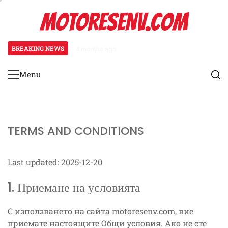
Skip
MOTORESENV.COM
to
content
BREAKING NEWS
4 months ago
Адаптация на играчите към пла
Menu
Primary
Menu
TERMS AND CONDITIONS
Last updated: 2025-12-20
1. Приемане на условията
С използването на сайта motoresenv.com, вие
приемате настоящите Общи условия. Ако не сте