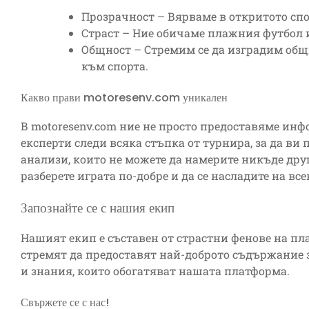
Прозрачност – Вярваме в откритото сп
Страст – Ние обичаме плажния футбол и
Общност – Стремим се да изградим общ
към спорта.
Какво прави motoresenv.com уникален
В motoresenv.com ние не просто предоставяме ин
експерти следи всяка стъпка от турнира, за да в
анализи, които не можете да намерите никъде друг
разберете играта по-добре и да се насладите на вс
Запознайте се с нашия екип
Нашият екип е съставен от страстни фенове на пл
стремят да предоставят най-доброто съдържание з
и знания, които обогатяват нашата платформа.
Свържете се с нас!