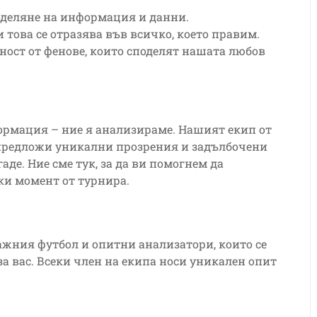
оделяне на информация и данни.
 това се отразява във всичко, което правим.
ност от фенове, които споделят нашата любов
формация – ние я анализираме. Нашият екип от
и предложи уникални прозрения и задълбочени
аде. Ние сме тук, за да ви помогнем да
еки момент от турнира.
ажния футбол и опитни анализатори, които се
а вас. Всеки член на екипа носи уникален опит