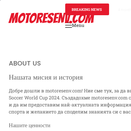
Skip
to
BREAKING NEWS
4 mont
MOTORESENV.COM
content
Menu
Primary
Menu
ABOUT US
Нашата мисия и история
Добре дошли в motoresenv.com! Ние сме тук, за да
Soccer World Cup 2024. Създадохме motoresenv.com
и да им предоставим най-актуалната информация,
спорта и желанието да споделим знанията си с ва
Нашите ценности