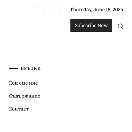
Thursday, June 18, 2026
купа по плажен футбол на ФИФА 2024: Преход от традиционния фут
Subscribe Now
ВРЪЗКИ
Кои сме ние
Съдържание
Контакт