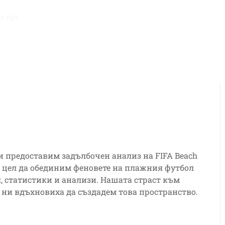
hs ago
Адаптация на играчите към плажния футбол на Световната 
 ви предоставим задълбочен анализ на FIFA Beach
 с цел да обединим феновете на плажния футбол
 статистики и анализи. Нашата страст към
с ни вдъхновиха да създадем това пространство.