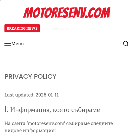
Skip
MOTORESENV.COM
to
content
BREAKING NEWS
4 months ago
Адаптация на играчите към пла
Menu
Primary
Menu
PRIVACY POLICY
Last updated: 2026-01-11
1. Информация, която събираме
На сайта ‘motoresenv.com’ събираме следните
видове информация: